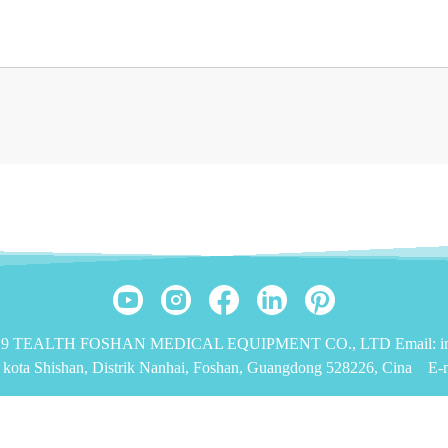
2019 TEALTH FOSHAN MEDICAL EQUIPMENT CO., LTD Email: inf
, kota Shishan, Distrik Nanhai, Foshan, Guangdong 528226, Cina
E-m