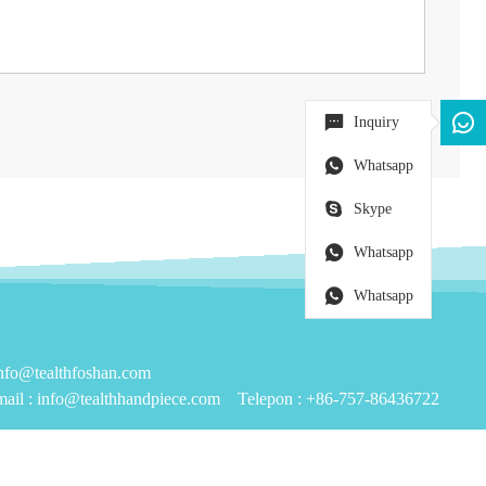
Inquiry
Whatsapp
Skype
Whatsapp
Whatsapp
o@tealthfoshan.com
ail :
info@tealthhandpiece.com
Telepon :
+86-757-86436722