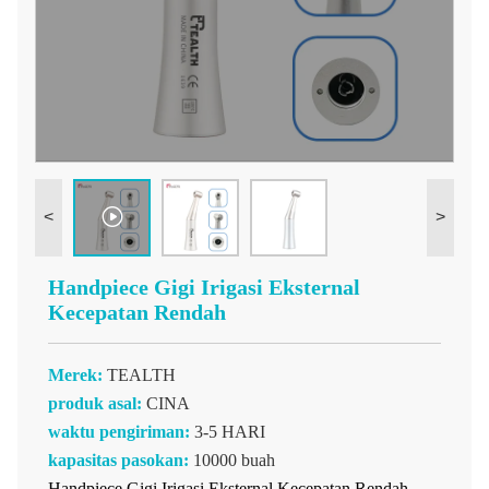
<
>
Handpiece Gigi Irigasi Eksternal
Kecepatan Rendah
Merek:
TEALTH
produk asal:
CINA
waktu pengiriman:
3-5 HARI
kapasitas pasokan:
10000 buah
Handpiece Gigi Irigasi Eksternal Kecepatan Rendah