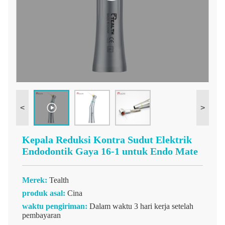
<
>
Kepala Reduksi Kontra Sudut Elektrik
Endodontik Gaya 16-1 untuk Endo Mate
Merek:
Tealth
produk asal:
Cina
waktu pengiriman:
Dalam waktu 3 hari kerja setelah
pembayaran