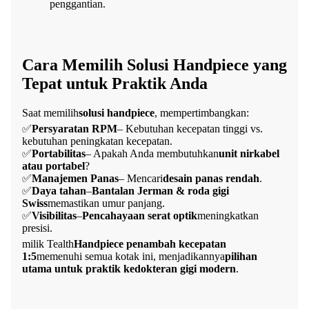
penggantian.
Cara Memilih Solusi Handpiece yang
Tepat untuk Praktik Anda
Saat memilih
solusi handpiece
, mempertimbangkan:
✅
Persyaratan RPM
– Kebutuhan kecepatan tinggi vs.
kebutuhan peningkatan kecepatan.
✅
Portabilitas
– Apakah Anda membutuhkan
unit nirkabel
atau portabel
?
✅
Manajemen Panas
– Mencari
desain panas rendah
.
✅
Daya tahan
–
Bantalan Jerman & roda gigi
Swiss
memastikan umur panjang.
✅
Visibilitas
–
Pencahayaan serat optik
meningkatkan
presisi.
milik Tealth
Handpiece penambah kecepatan
1:5
memenuhi semua kotak ini, menjadikannya
pilihan
utama untuk praktik kedokteran gigi modern
.