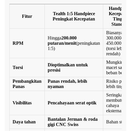
Handpiece
Tealth 1:5 Handpiece
Kecepatan
Fitur
Peningkat Kecepatan
Tinggi
Standar
Biasanya
Hingga
200.000
300.000–
RPM
putaran/menit
(peningkatan
450.000 RP
1:5)
(torsi lebih
rendah)
Mungkin
Dioptimalkan untuk
Torsi
macet saat
presisi
beban berat
Pembangkitan
Panas rendah, lebih
Risiko panas
Panas
nyaman
lebih tinggi
Seringkali
membutuhka
Visibilitas
Pencahayaan serat optik
cahaya
eksternal
Bantalan Jerman & roda
Daya tahan
Bahan standa
gigi CNC Swiss