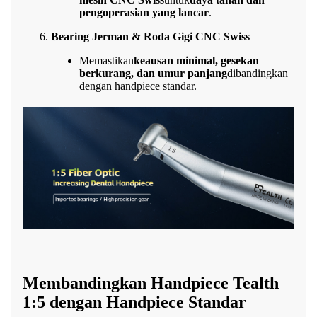
pengoperasian yang lancar
.
Bearing Jerman & Roda Gigi CNC Swiss
Memastikan
keausan minimal, gesekan
berkurang, dan umur panjang
dibandingkan
dengan handpiece standar.
Membandingkan Handpiece Tealth
1:5 dengan Handpiece Standar