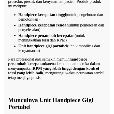
prosedur, presisi, dan kenyamanan pasien. Produk-produk
ini meliputi:
Handpiece kecepatan tinggi
(untuk pengeboran dan
pemotongan)
Handpiece kecepatan rendah
(untuk pemolesan dan
penyelesaian)
Handpiece penambah kecepatan
(untuk
meningkatkan torsi dan RPM)
Unit handpiece gigi portabel
(untuk mobilitas dan
kenyamanan)
Para profesional gigi semakin memilih
handpiece
penambah kecepatan
karena kemampuan mereka dalam
menyampaikan
RPM yang lebih tinggi dengan kontrol
torsi yang lebih baik
, mengurangi waktu perawatan sambil
tetap menjaga presisi.
Munculnya Unit Handpiece Gigi
Portabel