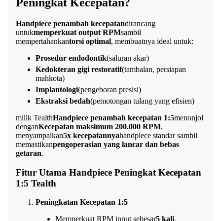
Peningkat Kecepatan?
Handpiece penambah kecepatan
dirancang
untuk
memperkuat output RPM
sambil
mempertahankan
torsi optimal
, membuatnya ideal untuk:
Prosedur endodontik
(saluran akar)
Kedokteran gigi restoratif
(tambalan, persiapan
mahkota)
Implantologi
(pengeboran presisi)
Ekstraksi bedah
(pemotongan tulang yang efisien)
milik Tealth
Handpiece penambah kecepatan 1:5
menonjol
dengan
Kecepatan maksimum 200.000 RPM
,
menyampaikan
5x kecepatannya
handpiece standar sambil
memastikan
pengoperasian yang lancar dan bebas
getaran
.
Fitur Utama Handpiece Peningkat Kecepatan
1:5 Tealth
Peningkatan Kecepatan 1:5
Memperkuat RPM input sebesar
5 kali
,